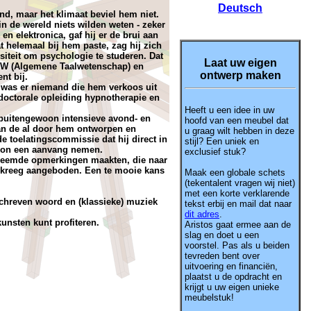
Deutsch
nd, maar het klimaat beviel hem niet.
 de wereld niets wilden weten - zeker
n elektronica, gaf hij er de brui aan
t helemaal bij hem paste, zag hij zich
rsiteit om psychologie te studeren. Dat
Laat uw eigen
 ATW (Algemene Taalwetenschap) en
ontwerp maken
nt bij.
, was er niemand die hem verkoos uit
tdoctorale opleiding hypnotherapie en
Heeft u een idee in uw
buitengewoon intensieve avond- en
hoofd van een meubel dat
van de al door hem ontworpen en
u graag wilt hebben in deze
e toelatingscommissie dat hij direct in
stijl? Een uniek en
 kon een aanvang nemen.
exclusief stuk?
 vreemde opmerkingen maakten, die naar
el kreeg aangeboden. Een te mooie kans
Maak een globale schets
(tekentalent vragen wij niet)
met een korte verklarende
schreven woord en (klassieke) muziek
tekst erbij en mail dat naar
dit adres
.
unsten kunt profiteren.
Aristos gaat ermee aan de
slag en doet u een
voorstel. Pas als u beiden
tevreden bent over
uitvoering en financiën,
plaatst u de opdracht en
krijgt u uw eigen unieke
meubelstuk!