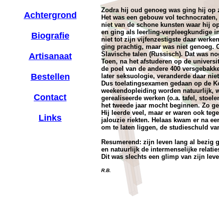
Zodra hij oud genoeg was ging hij op z
Achtergrond
Het was een gebouw vol technocraten, 
niet van de schone kunsten waar hij op
en ging als leerling-verpleegkundige i
Biografie
niet tot zijn vijfenzestigste daar werk
ging prachtig, maar was niet genoeg. 
Slavische talen (Russisch). Dat was no
Artisanaat
Toen, na het afstuderen op de univers
de poel van de andere 400 versgebakken
Bestellen
later seksuologie, veranderde daar niet
Dus toelatingsexamen gedaan op de Ko
weekendopleiding worden natuurlijk, w
Contact
gerealiseerde werken (o.a. tafel, stoe
het tweede jaar mocht beginnen. Zo ge
Hij leerde veel, maar er waren ook te
Links
jalouzie riekten. Helaas kwam er na ee
om te laten liggen, de studieschuld v
Resumerend: zijn leven lang al bezig 
en natuurlijk de intermenselijke relatie
Dit was slechts een glimp van zijn lev
R.B.