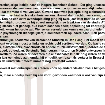
estienjarige leeftijd naar de Hogere Technisch School. Dat ging uitsteke
waarvan de bewoners van de vele andere disciplines en mogelijkheden in
 dat moment al vol van was. Gevoed met twee jaar opleiding elektroniek e
n een psychiatrisch ziekenhuis werken. Hoewel dat prachtig werk was, da
en. Dus na een extra avondopleiding ging hij twee jaar later naar de unive
Gelijktijdig probeerde hij zoveel mogelijk mee te pikken van de studie
g steeds niet genoeg, dus kwam daar een deeltijdopleiding tot koordirige
iteit, kwam het grote gat. Weliswaar vervuld van kennis en vaardigheden
 psychologen die tegelijkertijd solliciteerden op iedere baan. Een pos
s aan.
ninklijke Academie van Beeldende Kunsten in Den Haag. Het moest de 
ant overdag moest er links en rechts geld verdiend worden. Op basis 
len, clavecimbels, clavichords en andere muziekinstrumenten) oordeelde d
zegd, zo gedaan. De studie 'Interieurarchitectuur en Meubelontwerpen'
genvallers. Zo waren er docenten die allesbehalve kunstzinnig waren en
n jaar een einde aan, omdat hij eindelijk een baan als vertaler in Bruss
an de universiteit moest immers nog afbetaald worden.
geweest met ontwerpen en creëren - ook op andere vlakken zoals het ge
s.
en, maar eindelijk heeft hij een vorm gevonden waardoor u ook van zijn k